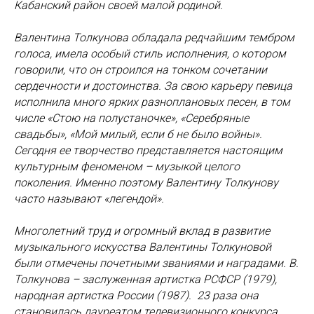
Кабанский район своей малой родиной.
Валентина Толкунова обладала редчайшим тембром
голоса, имела особый стиль исполнения, о котором
говорили, что он строился на тонком сочетании
сердечности и достоинства. За свою карьеру певица
исполнила много ярких разноплановых песен, в том
числе «Стою на полустаночке», «Серебряные
свадьбы», «Мой милый, если б не было войны».
Сегодня ее творчество представляется настоящим
культурным феноменом – музыкой целого
поколения. Именно поэтому Валентину Толкунову
часто называют «легендой».
Многолетний труд и огромный вклад в развитие
музыкального искусства Валентины Толкуновой
были отмечены почетными званиями и наградами. В.
Толкунова – заслуженная артистка РСФСР (1979),
народная артистка России (1987). 23 раза она
становилась лауреатом телевизионного конкурса