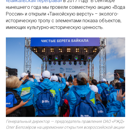
«Байкальская переправа»
в 2017 году. В сентябре
нынешнего года мы провели совместную акцию «Вода
России» и открыли «Танхойскую версту» – эколого-
историческую тропу с элементами показа объектов,
имеющих культурно-историческую ценность.
Генеральный директор — председатель правления ОАО «РЖД»
Олег Белозёров на церемонии открытия всероссийской акции