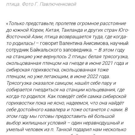
птица. Фото Г. Павлюченковой
«
Только представьте, пролетев огромное расстояние
до южной Кореи, Китая, Таиланда и других стран Юго-
Восточной Азии, птица возвращается туда, где когда-
то родилась!
– говорит Валентина Анисимова, научный
сотрудник Байкальского заповедника. –
В этом году
на станцию уже вернулось 2 птицы: белая трясогузка,
окольцованная птенцом на гнезде в июне 2021 года и
сибирская горихвостка, окольцованная тоже
птенцом, но уже летающим, в июне 2022 года.
Трясогузка оказался самцом, нашёл себе пару и
собирается гнездиться на станции кольцевания, где
когда-то родился. Как поведёт себя самка сибирской
горихвостки пока не ясно, надеемся, что она найдёт
себе достойного кавалера и тоже останется с нами. В
этом году мы готовы предоставить ей большой
выбор жилищных условий – один неравнодушный и
умелый человек из п. Танхой подарил нам несколько