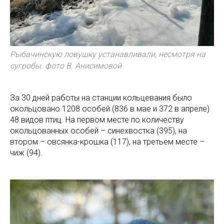
Рыбачинскую ловушку устанавливали, несмотря на
сугробы. фото В. Анисимовой
За 30 дней работы на станции кольцевания было
окольцовано 1208 особей (836 в мае и 372 в апреле)
48 видов птиц. На первом месте по количеству
окольцованных особей – синехвостка (395), на
втором – овсянка-крошка (117), на третьем месте –
чиж (94).