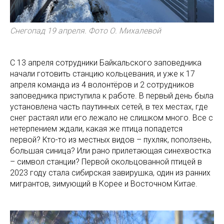
Снегопад 19 апреля. Фото О. Михалевой
С 13 апреля сотрудники Байкальского заповедника
начали готовить станцию кольцевания, и уже к 17
апреля команда из 4 волонтёров и 2 сотрудников
заповедника приступила к работе. В первый день была
установлена часть паутинных сетей, в тех местах, где
снег растаял или его лежало не слишком много. Все с
нетерпением ждали, какая же птица попадется
первой? Кто-то из местных видов – пухляк, поползень,
большая синица? Или рано прилетающая синехвостка
– символ станции? Первой окольцованной птицей в
2023 году стала сибирская завирушка, один из ранних
мигрантов, зимующий в Корее и Восточном Китае.