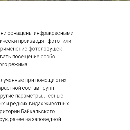
 Они оснащены инфракрасными
ически производят фото- или
 Применение фотоловушек
ивать посещение особо
ого режима.
олученные при помощи этих
зрастной состав групп
другие параметры. Лесные
х и редких видах животных.
рритории Байкальского
сук, ранее на заповедной